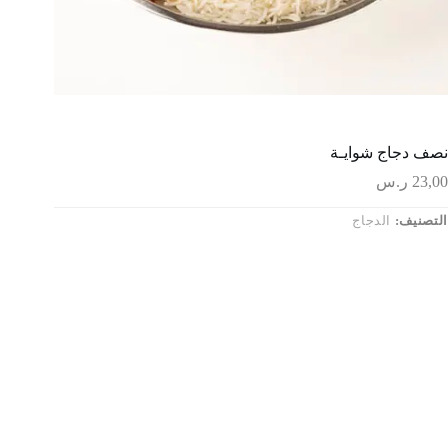
نصف دجاج شوايـة
23,00
ر.س
التصنيف:
الدجاج