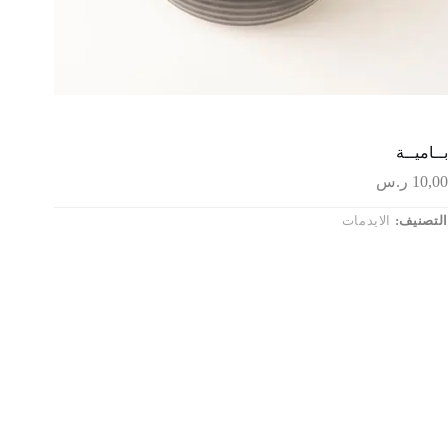
بــاميــة
10,00
ر.س
التصنيف:
الايدمات