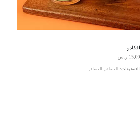
افكادو
15,00
ر.س
التصنيفات:
العصائر
,
العصائر